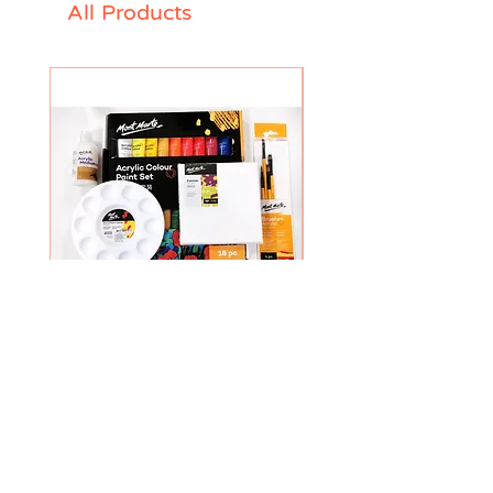
All Products
HOT
塑膠彩繪畫工具 Acrylic Jam Set
薑餅人鉛筆袋 Gingerbrea
Stationary Bags
Price
HK$238.00
Price
HK$69.00