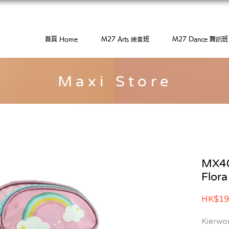
首頁 Home
M27 Arts 繪畫班
M27 Dance 舞蹈班
Maxi Store
MX
Flor
HK$19
Kierw